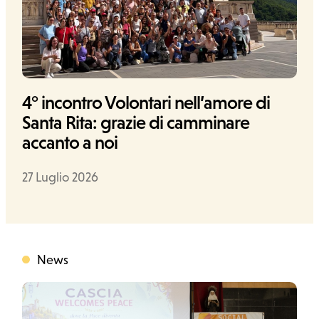
Ufficio stampa
Cerca
4° incontro Volontari nell’amore di
Santa Rita: grazie di camminare
accanto a noi
Data
27 Luglio 2026
News
Categoria