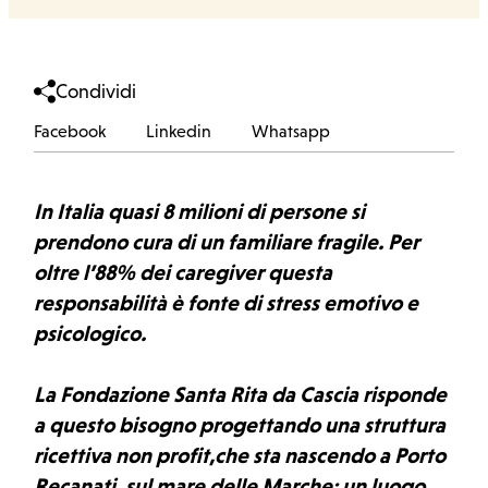
Condividi
Facebook
Linkedin
Whatsapp
Facebook
Linkedin
Whatsapp
In Italia quasi 8 milioni di persone si
prendono cura di un familiare fragile. Per
oltre l’88% dei caregiver questa
responsabilità è fonte di stress emotivo e
psicologico.
La Fondazione Santa Rita da Cascia risponde
a questo bisogno progettando una struttura
ricettiva non profit,che sta nascendo a Porto
Recanati, sul mare delle Marche: un luogo