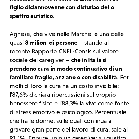
figlio diciannovenne con disturbo dello
spettro autistico
.
Agnese, che vive nelle Marche, è una delle
quasi
8 milioni di persone
– stando al
recente Rapporto CNEL-Censis sul valore
sociale del caregiver –
che in Italia si
prendono cura
in modo continuativo di un
familiare fragile, anziano o con disabilità
. Per
molti di loro la cura ha un costo invisibile:
l’87,6% dichiara ripercussioni sul proprio
benessere fisico e l’88,3% la vive come fonte
di stress emotivo e psicologico. Percentuale
che tra le donne, sulle quali continua a
gravare gran parte del lavoro di cura, sale al
91,1%. Eppure, solo un caregiver su quattro