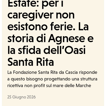
Estate: per i
caregiver non
Ufficio stampa
esistono ferie. La
Cerca
storia di Agnese e
la sfida dell’Oasi
Santa Rita
La Fondazione Santa Rita da Cascia risponde
a questo bisogno progettando una struttura
ricettiva non profit sul mare delle Marche
Data
25 Giugno 2026