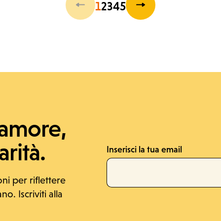
1
2
3
4
5
'amore,
rità.
Inserisci la tua email
oni per riflettere
o. Iscriviti alla