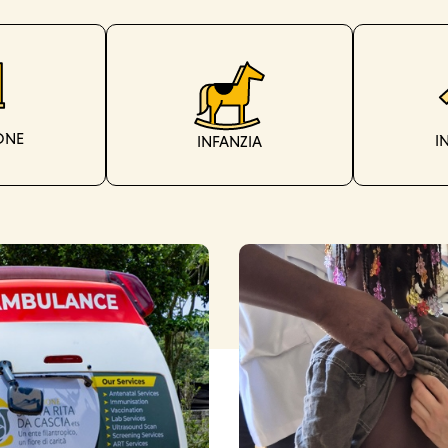
ONE
I
INFANZIA