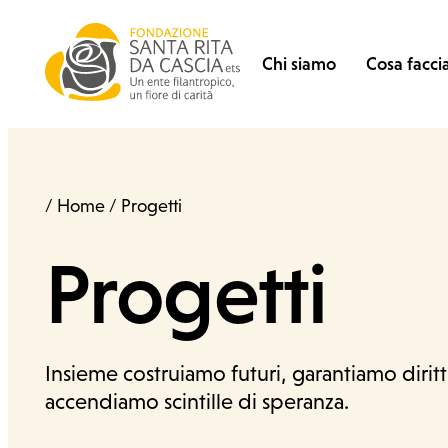
Vai al contenuto
Fondazione Santa Rita
Search for:
Chi siamo
Cosa facc
Salute
Home
Progetti
Progetti
Insieme costruiamo futuri, garantiamo diritt
Chi siamo
accendiamo scintille di speranza.