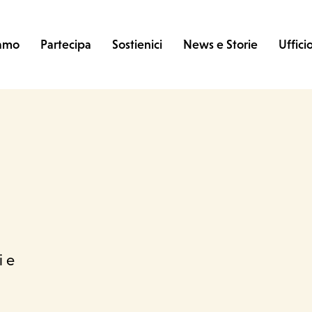
iamo
Partecipa
Sostienici
News e Storie
Uffici
i e