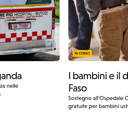
IN CORSO
ganda
I bambini e il d
Faso
za nelle
a
Sostegno all'Ospedale 
gratuite per bambini ust