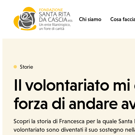
Vai al contenuto
Fondazione Santa Rita
Search for:
Chi siamo
Cosa facc
Storie
Categoria
Il volontariato mi 
forza di andare a
Chi siamo
Scopri la storia di Francesca per la quale Santa R
volontariato sono diventati il suo sostegno nel