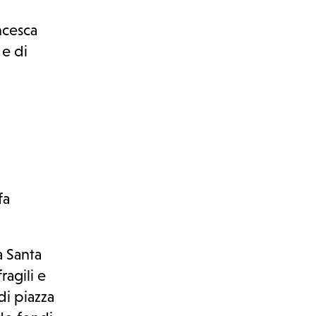
ncesca
 e di
fa
a Santa
ragili e
di piazza