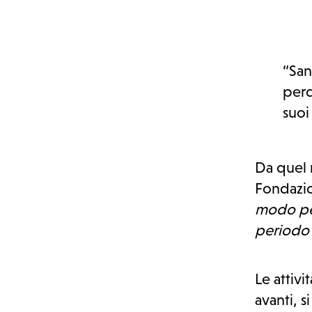
“San
perd
suoi 
Da quel 
Fondazion
modo per
periodo c
Le attivi
avanti, 