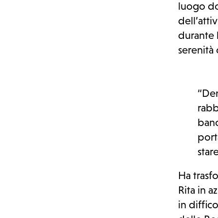
luogo do
Partecipa
dell’atti
durante l
serenità 
“Den
rabb
banc
port
star
Ha trasf
Rita in a
in diffic