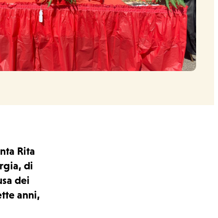
nta Rita
rgia, di
usa dei
tte anni,