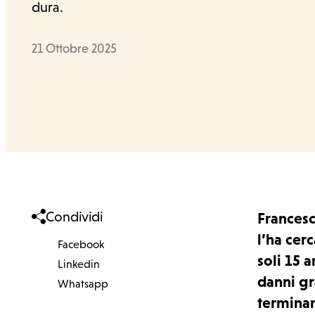
dura.
Data
21 Ottobre 2025
Condividi
Francesc
l’ha cer
Facebook
Facebook
soli 15 a
Linkedin
Linkedin
danni gr
Whatsapp
Whatsapp
Cosa facciamo
terminan