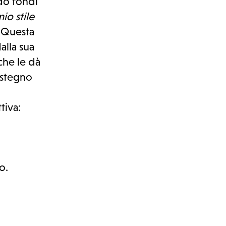
ndo fondi
io stile
. Questa
alla sua
che le dà
ostegno
tiva:
o.