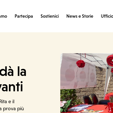
iamo
Partecipa
Sostienici
News e Storie
Uffici
dà la
vanti
ita e il
la prova più