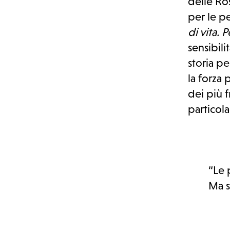
delle Ro
per le pe
di vita. 
Sostienici
sensibili
storia p
la forza
dei più fr
particola
“Le 
Ma s