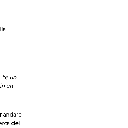
lla
i
:
“è un
in un
er andare
erca del