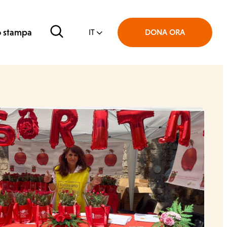
Cerca
o stampa
DONA ORA
IT