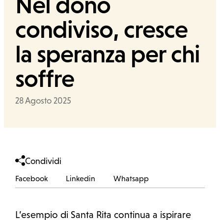
Nel dono
condiviso, cresce
Ufficio stampa
la speranza per chi
Cerca
soffre
Data
28 Agosto 2025
Condividi
Facebook
Linkedin
Whatsapp
Facebook
Linkedin
Whatsapp
L’esempio di Santa Rita continua a ispirare