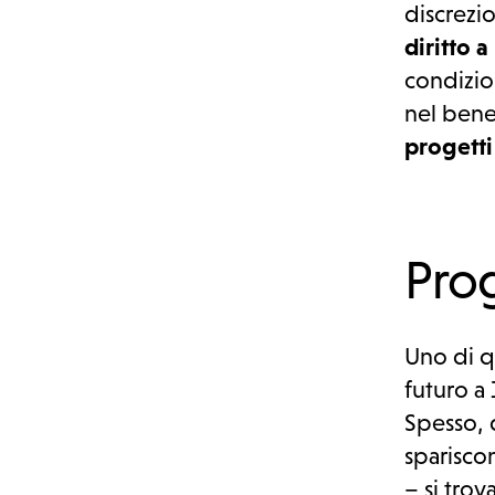
discrezi
diritto a
condizio
nel ben
progetti
Pro
Uno di q
futuro a 
Spesso, 
spariscon
– si trov