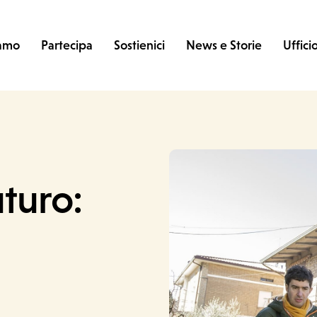
iamo
Partecipa
Sostienici
News e Storie
Uffici
uturo: