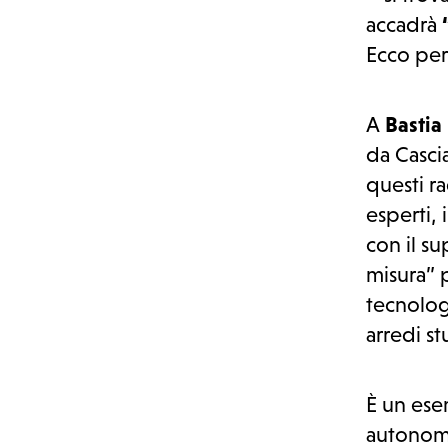
accadrà
Ecco per
Partecipa
A
Basti
da Casci
questi r
esperti, 
con il s
misura” p
tecnolog
arredi st
È un ese
autonomi