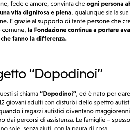
one, fede e amore, convinta che
ogni persona a
 una vita dignitosa e piena
, qualunque sia la sua
ne. E grazie al supporto di tante persone che c
e comune,
la Fondazione continua a portare ava
 che fanno la differenza.
getto “Dopodinoi”
uesti si chiama
“Dopodinoi”
, ed è nato per dar
12 giovani adulti con disturbi dello spettro autist
quando i ragazzi autistici diventano maggiorenni
o dai percorsi di assistenza. Le famiglie – spess
ano sole, senza aiuti, con la paura di cosa