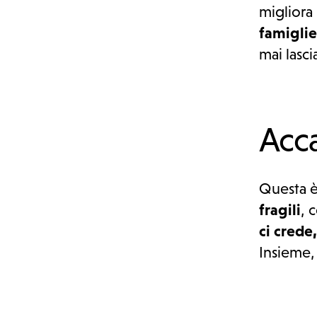
migliora 
famiglie
mai lascia
Sostienici
Acca
Questa è
fragili
, 
ci crede,
Insieme,