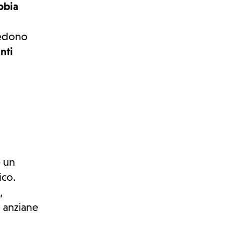
bbia
redono
nti
e un
ico.
,
o anziane