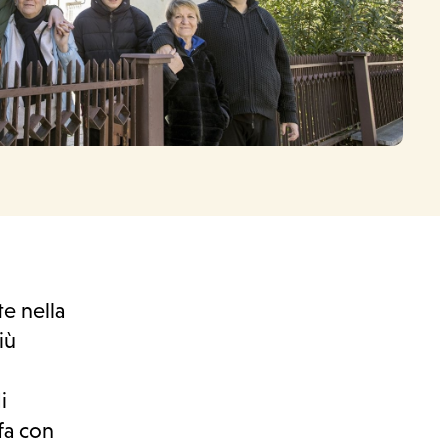
e nella
iù
i
fa con