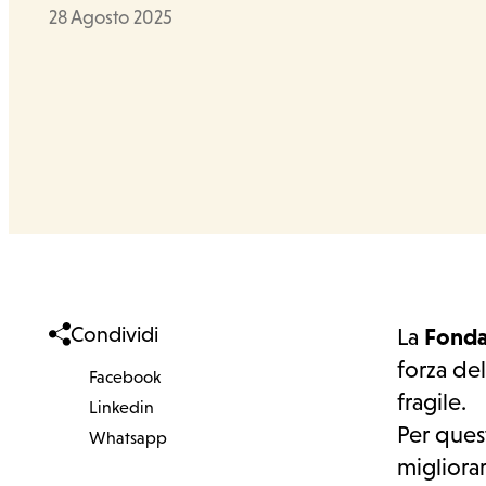
Data
28 Agosto 2025
Condividi
La
Fonda
forza del
Facebook
Facebook
fragile.
Linkedin
Linkedin
Per ques
Whatsapp
Whatsapp
migliora
Cosa facciamo