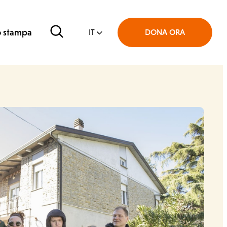
Cerca
o stampa
DONA ORA
IT