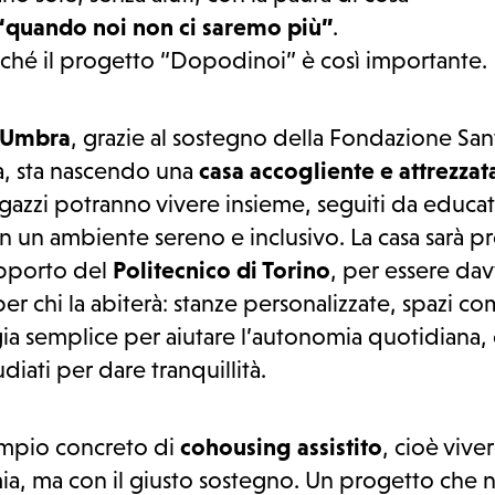
“quando noi non ci saremo più”
.
ché il progetto “Dopodinoi” è così importante.
a Umbra
, grazie al sostegno della Fondazione San
a, sta nascendo una
casa accogliente e attrezzat
agazzi potranno vivere insieme, seguiti da educat
in un ambiente sereno e inclusivo. La casa sarà p
upporto del
Politecnico di Torino
, per essere da
er chi la abiterà: stanze personalizzate, spazi co
ia semplice per aiutare l’autonomia quotidiana, 
udiati per dare tranquillità.
mpio concreto di
cohousing assistito
, cioè viver
a, ma con il giusto sostegno. Un progetto che 