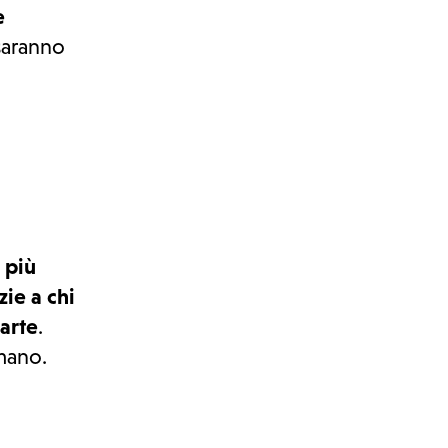
e
 saranno
 più
zie a chi
parte
.
mano.