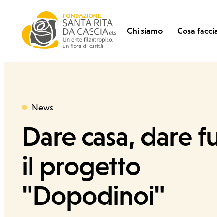
Vai al contenuto
Fondazione Santa Rita
Search for:
Chi siamo
Cosa facc
News
Categoria
Dare casa, dare f
il progetto
Chi siamo
"Dopodinoi"