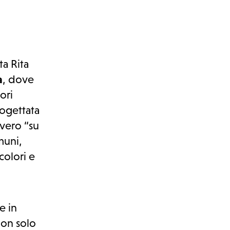
ta Rita
a
, dove
ori
rogettata
vvero “su
muni,
colori e
e in
non solo