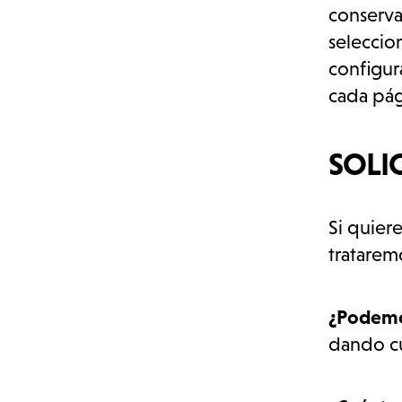
conserva
seleccion
configur
cada pág
SOLIC
Si quiere
tratarem
¿Podemos
dando cur