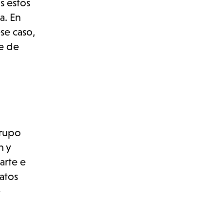
 estos
a. En
se caso,
te de
grupo
n y
arte e
datos
e