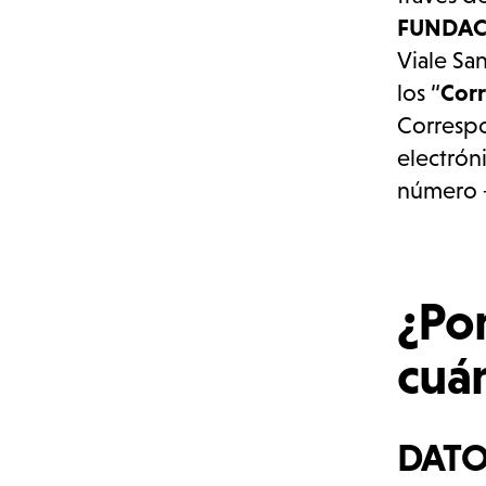
Que hacemos
FUNDACI
Viale San
los “
Cor
Correspo
electrón
número +
¿Por
cuá
DATO