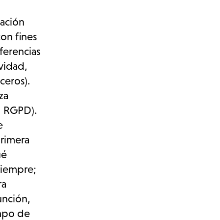
gación
on fines
eferencias
ividad,
ceros).
za
a, RGPD).
e
primera
ué
 siempre;
ra
unción,
empo de