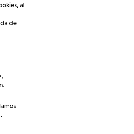
okies, al
erda de
»,
n.
stamos
.