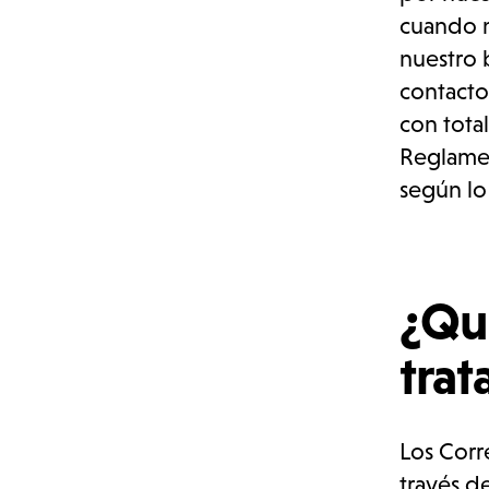
cuando n
nuestro 
contacto
con tota
Reglamen
según lo
¿Qui
trat
Los Corr
través de