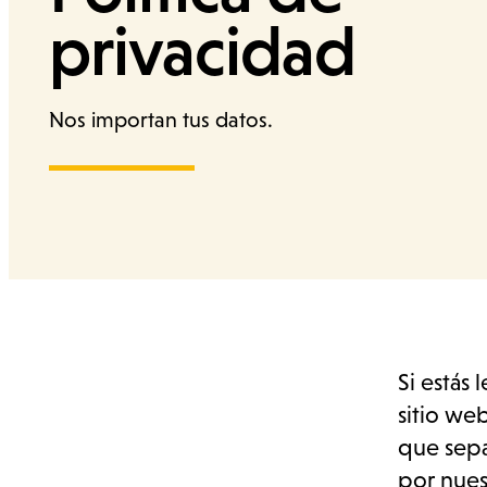
privacidad
Quiénes somos
Nos importan tus datos.
Si estás
sitio we
que sepa
por nues