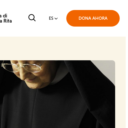
a di
Cerca
DONA AHORA
ES
a Rita