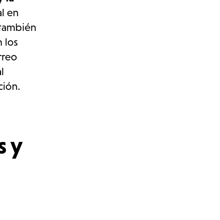
al en
, también
 los
rreo
l
ción.
s y