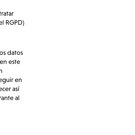
ratar
 del RGPD)
os datos
(en este
n
eguir en
cer así
ante al