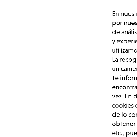
En nuest
por nues
de anális
y experi
utilizam
La recog
únicamen
Te infor
encontra
vez. En 
cookies d
de lo con
obtener 
Ayúdanos
etc., pu