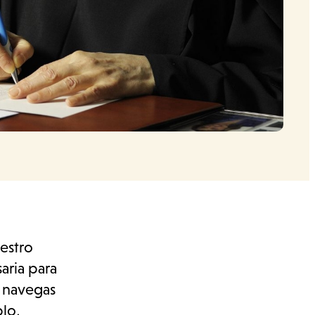
uestro
aria para
 navegas
plo,