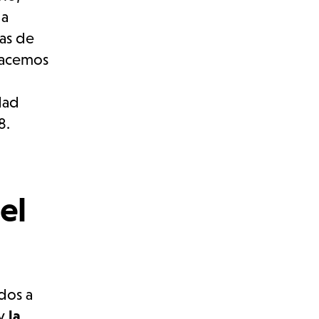
 a
mas de
 hacemos
dad
8.
el
dos a
y
la